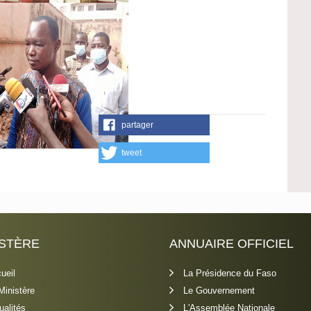
partager
tweet
ISTÈRE
ANNUAIRE OFFICIEL
ueil
La Présidence du Faso
Ministère
Le Gouvernement
ualités
L'Assemblée Nationale