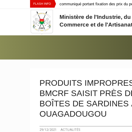
Aller au contenu principal
communiqué portant fixation des prix du poi
FLASH INFO
au Burkina Faso
Ministère de l'Industrie, du
Burkina Faso : le Gouvernement suspend l'
Commerce et de l'Artisana
jusqu'à nouvel ordre
Avis de recrutement pour le compte de la s
Logistique
Vous êtes ici:
PRODUITS IMPROPRES
BMCRF SAISIT PRÈS D
BOÎTES DE SARDINES
OUAGADOUGOU
29/12/2021
ACTUALITÉS