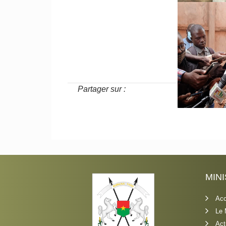
Partager sur :
MIN
Acc
Le 
Act