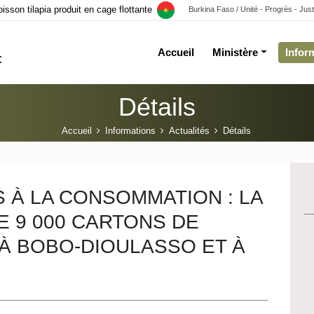
sson tilapia produit en cage flottante
Burkina Faso / Unité - Progrès - Just
exportation de la tomate fraîche
Accueil
Ministère
Infor
t
ociété d'État Faso Transit et
Détails
Accueil
Informations
Actualités
Détails
 À LA CONSOMMATION : LA
E 9 000 CARTONS DE
 À BOBO-DIOULASSO ET À