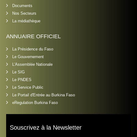
Documents
Nos Secteurs
La médiathèque
ANNUAIRE OFFICIEL
La Présidence du Faso
Le Gouvernement
L'Assemblée Nationale
Le SIG
Le PNDES
Le Service Public
Le Portail d'Entrée au Burkina Faso
eRegulation Burkina Faso
Souscrivez à la Newsletter