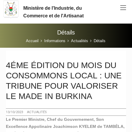
Aller au contenu principal
Ministère de l'Industrie, du
Commerce et de l'Artisanat
Détails
Vous êtes ici:
Accueil
Informations
Actualités
Détails
4ÉME ÉDITION DU MOIS DU
CONSOMMONS LOCAL : UNE
TRIBUNE POUR VALORISER
LE MADE IN BURKINA
13/10/2023
ACTUALITÉS
Le Premier Ministre, Chef du Gouvernement, Son
Excellence Appolinaire Joachimson KYELEM de TAMBÈLA,